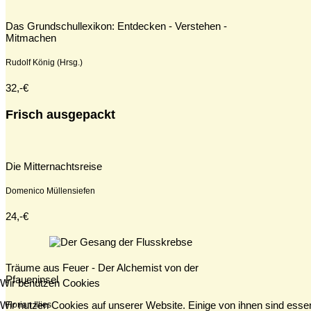
Das Grundschullexikon: Entdecken - Verstehen -
Mitmachen
Rudolf König (Hrsg.)
32,-€
Frisch ausgepackt
Die Mitternachtsreise
Domenico Müllensiefen
24,-€
Träume aus Feuer - Der Alchemist von der
Pfaueninsel
Wir benutzen Cookies
Wir nutzen Cookies auf unserer Website. Einige von ihnen sind essen
Florian Illies