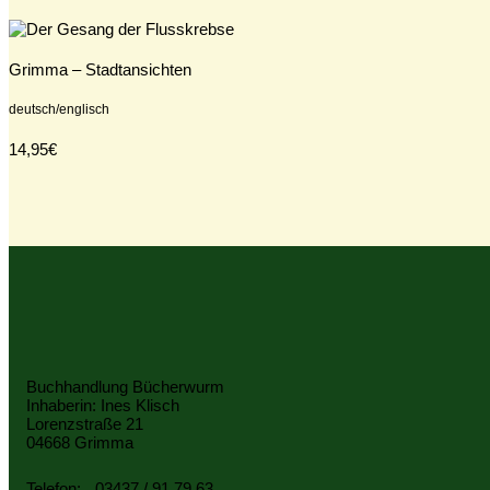
Grimma – Stadtansichten
deutsch/englisch
14,95€
Buchhandlung Bücherwurm
Inhaberin: Ines Klisch
Lorenzstraße 21
04668 Grimma
Telefon:
03437 / 91 79 63